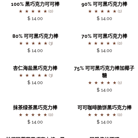
100%
90%
100% 黑巧克力可可棒
90% 可可黑巧克力棒
黑
可
(0)
(1)
巧
可
$ 14.00
$ 14.00
克
黑
力
巧
80%
70%
80% 可可黑巧克力棒
70% 可可黑巧克力棒
可
克
可
可
(3)
(0)
可
力
可
可
$ 14.00
$ 14.00
棒
棒
黑
黑
巧
巧
杏
75%
杏仁海盐黑巧克力棒
75% 可可黑巧克力棒加椰子
克
克
仁
可
糖
(3)
力
力
海
可
$ 14.00
(1)
棒
棒
盐
黑
$ 14.00
黑
巧
巧
克
抹
可
抹茶绿茶黑巧克力棒
可可咖啡脆饼黑巧克力棒
克
力
茶
可
(0)
(0)
力
棒
绿
咖
$ 14.00
$ 14.00
棒
加
茶
啡
椰
黑
脆
帕
玛