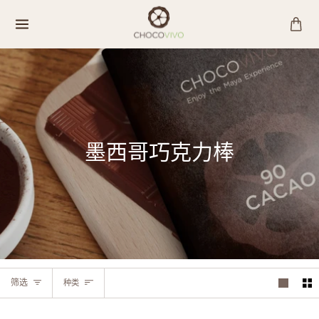
跳
至
内
容
墨西哥巧克力棒
种
筛选
种类
类