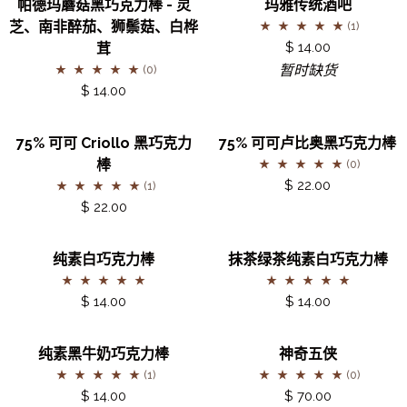
暂时缺货
子
帕德玛蘑菇黑巧克力棒 - 灵
玛雅传统酒吧
巧
饼
德
雅
糖
芝、南非醉茄、狮鬃菇、白桦
(1)
克
黑
玛
传
$ 14.00
茸
力
巧
蘑
统
暂时缺货
(0)
棒
克
菇
酒
$ 14.00
力
黑
吧
棒
巧
75%
75%
75% 可可 Criollo 黑巧克力
75% 可可卢比奥黑巧克力棒
克
可
可
棒
(0)
力
可
可
$ 22.00
(1)
棒
Criollo
卢
$ 22.00
-
黑
比
灵
巧
奥
纯
抹
芝、
纯素白巧克力棒
抹茶绿茶纯素白巧克力棒
克
黑
素
茶
南
力
巧
白
绿
非
$ 14.00
$ 14.00
棒
克
巧
茶
醉
力
克
纯
茄、
纯
神
棒
纯素黑牛奶巧克力棒
神奇五侠
力
素
狮
素
奇
(1)
(0)
棒
白
鬃
黑
五
$ 14.00
$ 70.00
巧