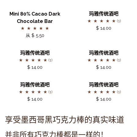
菇、
牛
侠
克
白
奶
Mini
玛
力
Mini 80% Cacao Dark
玛雅传统酒吧
桦
巧
80%
雅
棒
Chocolate Bar
(1)
茸
克
Cacao
传
$ 14.00
力
Dark
统
从 $ 5.50
棒
Chocolate
酒
Bar
吧
玛
玛
玛雅传统酒吧
玛雅传统酒吧
雅
雅
(1)
(1)
传
传
$ 14.00
$ 14.00
统
统
酒
酒
玛
玛
玛雅传统酒吧
玛雅传统酒吧
吧
吧
雅
雅
(1)
(1)
传
传
$ 14.00
$ 14.00
统
统
酒
酒
享受墨西哥黑巧克力棒的真实味道
吧
吧
并非所有巧克力棒都是一样的！