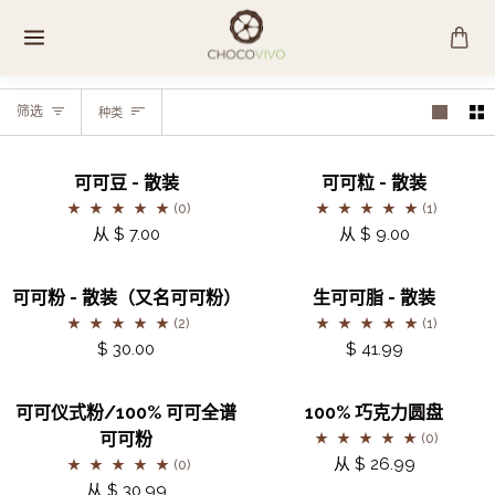
跳
至
内
容
种
筛选
种类
类
可
可
可可豆 - 散装
可可粒 - 散装
可
可
(0)
(1)
豆
粒
从 $ 7.00
从 $ 9.00
-
-
散
散
可
生
可可粉 - 散装（又名可可粉）
生可可脂 - 散装
装
装
可
可
(2)
(1)
粉
可
$ 30.00
$ 41.99
-
脂
散
-
可
100%
暂时缺货
可可仪式粉/100% 可可全谱
100% 巧克力圆盘
装
散
可
巧
可可粉
(0)
（又
装
仪
克
从 $ 26.99
(0)
名
式
力
从 $ 30.99