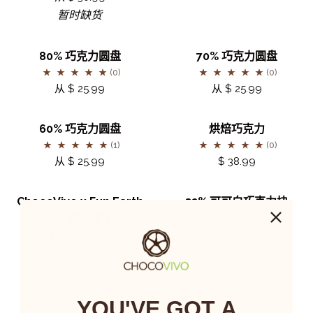
可
粉/100%
圆
暂时缺货
可
可
盘
粉）
可
80%
70%
80% 巧克力圆盘
70% 巧克力圆盘
全
巧
巧
(0)
(0)
谱
克
克
从 $ 25.99
从 $ 25.99
可
力
力
可
圆
圆
60%
烘
粉
60% 巧克力圆盘
烘焙巧克力
盘
盘
巧
焙
(1)
(0)
克
巧
从 $ 25.99
$ 38.99
力
克
圆
力
ChocoVivo
32%
暂时缺货
ChocoVivo x Fun Earth
32% 可可白巧克力块
盘
x
可
Co. 蘑菇摩卡
(0)
Fun
可
$ 38.99
Earth
白
$ 55.00
暂时缺货
Co.
巧
蘑
克
菇
力
YOU'VE GOT A
摩
块