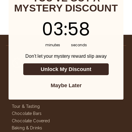
MYSTERY DISCOUNT
卡
3
:
Countdown ends in:
58
03
:
58
minutes
seconds
Don't let your mystery reward slip away
Unlock My Discount
Bean to bar dark chocolate, stone-ground from organic cacao
native to Mexico. Founded in Los Angeles, 2009.
Maybe Later
SHOP
Tour & Tasting
Chocolate Bars
Chocolate Covered
Baking & Drinks