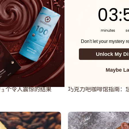
3
:
Cou
53
03
:
minutes
s
Don't let your mystery 
Unlock My Di
Maybe La
3 个令人震惊的结果
巧克力吧咖啡馆指南：