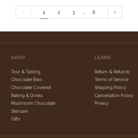
1
2
3
…
8
SHOP
LEARN
Tour & Tasting
Return & Refunds
Chocolate Bars
Terms of Service
Chocolate Covered
Shipping Policy
Baking & Drinks
Cancellation Policy
Mushroom Chocolate
Privacy
Skincare
Gifts