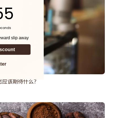
ntdown ends in:
53
econds
reward slip away
scount
ter
您应该期待什么？