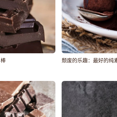
力棒
颓废的乐趣：最好的纯