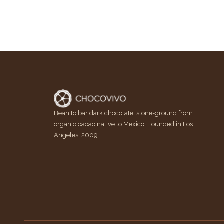
Bean to bar dark chocolate, stone-ground from
organic cacao native to Mexico. Founded in Los
Angeles, 2009.