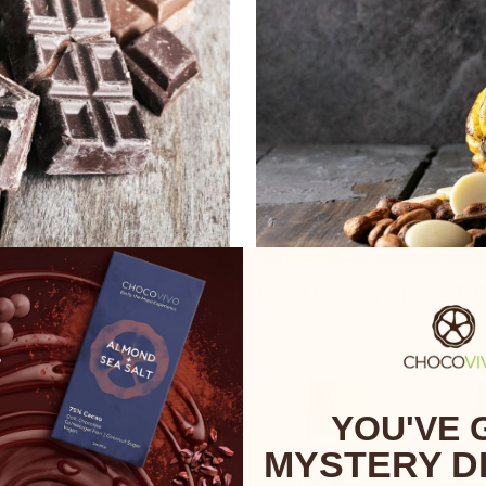
肴
可可籽：巧克力魔法的
YOU'VE 
MYSTERY D