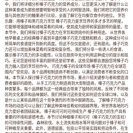
中，我们将详细分析榛子巧克力的营养成分，让您更深入地了解是什么让
这种美食成为那些想要明智地享受的人的明智选择。我们将把它的营养价
值与其他流行的糖果进行比较，全面了解它在均衡饮食中的地位。 烹饪
乐趣：用榛子和黑巧克力烹饪 榛子巧克力是烹饪界的多才多艺的明星。
它能够增强甜味和咸味菜肴的风味，使其成为厨师和家庭厨师的最爱。在
本节中，我们将探讨榛子巧克力在烹饪和烘焙中的多种用途。 从世界各
地早餐桌上的经典榛子酱到丰盛的榛子巧克力蛋糕和糕点，这种成分可以
将简单的食谱提升到新的高度。但这不仅仅是甜点；还有甜点。榛子巧克
力还可以增加美味菜肴的深度和复杂性。 我们将分享一些诱人的食谱，
展示榛子巧克力的多功能性，以及在厨房中充分利用这种成分的提示和技
巧。无论您是经验丰富的厨师还是初学者，这些见解都会激励您将榛子巧
克力融入您的烹饪创作中。 巧克力榛子的全球市场 榛子巧克力在全球范
围内广受欢迎，各个品牌和制造商不断创新，以满足消费者不断变化的口
味。本节深入探讨榛子巧克力的世界市场，重点介绍关键参与者和塑造消
费者偏好的趋势。 从手工巧克力制造商到大型制造商，榛子巧克力产品
种类繁多。每个品牌都为这一经典组合带来了独特的风格，反映了不同地
区的文化差异和品味偏好。我们将探讨这些变化如何迎合全球口味，以及
是什么让某些品牌在这个竞争激烈的市场中脱颖而出。 了解榛子巧克力
市场的动态可以让我们了解这种美味佳肴如何超越界限，将世界各地的巧
克力爱好者团结起来。 榛子和可可的可持续生产 榛子巧克力的生产具有
重要的环境和道德考虑。本节讨论种植榛子和可可（榛子巧克力的支柱）
的可持续性问题。 森林砍伐、水土流失和用水等环境问题对于榛子和可
可种植至关重要。此外，道德层面，包括公平贸易实践和劳动条件，在生