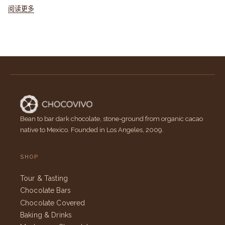
阅读更多
Bean to bar dark chocolate, stone-ground from organic cacao
native to Mexico. Founded in Los Angeles, 2009.
SHOP
Tour & Tasting
Chocolate Bars
Chocolate Covered
Baking & Drinks