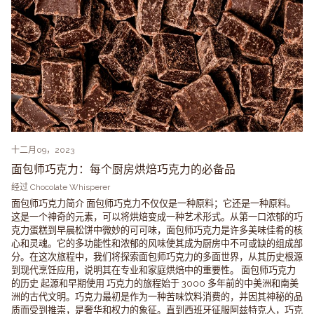
十二月09，2023
面包师巧克力：每个厨房烘焙巧克力的必备品
经过 Chocolate Whisperer
面包师巧克力简介 面包师巧克力不仅仅是一种原料；它还是一种原料。
这是一个神奇的元素，可以将烘焙变成一种艺术形式。从第一口浓郁的巧
克力蛋糕到早晨松饼中微妙的可可味，面包师巧克力是许多美味佳肴的核
心和灵魂。它的多功能性和浓郁的风味使其成为厨房中不可或缺的组成部
分。在这次旅程中，我们将探索面包师巧克力的多面世界，从其历史根源
到现代烹饪应用，说明其在专业和家庭烘焙中的重要性。 面包师巧克力
的历史 起源和早期使用 巧克力的旅程始于 3000 多年前的中美洲和南美
洲的古代文明。巧克力最初是作为一种苦味饮料消费的，并因其神秘的品
质而受到推崇，是奢华和权力的象征。直到西班牙征服阿兹特克人，巧克