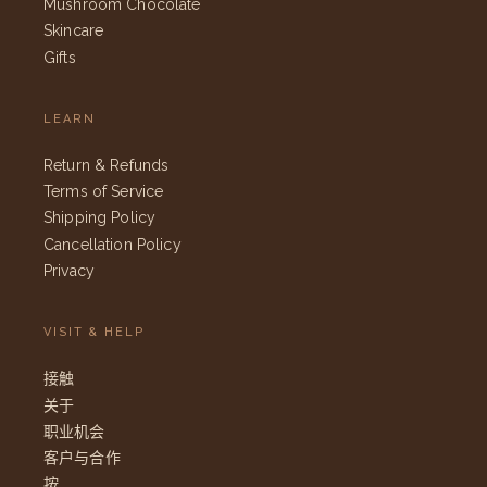
Mushroom Chocolate
Skincare
Gifts
LEARN
Return & Refunds
Terms of Service
Shipping Policy
Cancellation Policy
Privacy
VISIT & HELP
接触
关于
职业机会
客户与合作
按