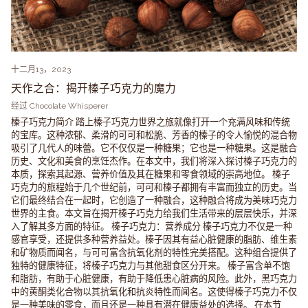
十二月13，2023
天作之合：揭开榛子巧克力的魔力
经过 Chocolate Whisperer
榛子巧克力简介 踏上榛子巧克力世界之旅就像打开一个充满风味和传统
的宝库。这种浓郁、柔滑的可可和松脆、芳香的榛子的令人愉悦的混合物
吸引了几代人的味蕾。它不仅仅是一种糖果；它也是一种糖果。这是融合
历史、文化和美食的烹饪杰作。在本文中，我们将深入探讨榛子巧克力的
本质，探索其起源、营养价值及其在糖果和零食领域的崇高地位。 榛子
巧克力的旅程始于几个世纪前，可可和榛子都拥有丰富而独立的历史。当
它们最终结合在一起时，它创造了一种融合，这种融合将成为美味巧克力
世界的主食。本文旨在揭开榛子巧克力给我们生活带来的层层快乐，并深
入了解其多方面的特征。 榛子巧克力：营养成分 榛子巧克力不仅是一种
感官享受，还提供多种营养益处。榛子因其有益心脏健康的脂肪、维生素
和矿物质而闻名，与可可富含抗氧化剂的特性完美搭配。这种组合提供了
独特的健康特征，将榛子巧克力与其他甜食区分开来。 榛子富含单不饱
和脂肪，有助于心脏健康，有助于降低患心脏病的风险。此外，黑巧克力
中的黄酮类化合物以其抗氧化和抗炎特性而闻名。这使得榛子巧克力不仅
是一种美味的零食，而且还是一种具有潜在健康益处的选择。 在本节