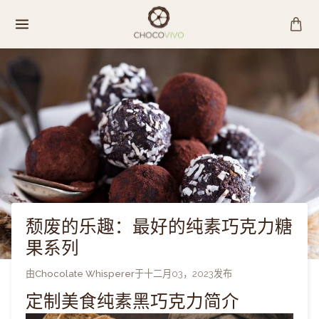
跳
至
内
容
颓废的乐趣：最好的纯素巧克力糖
果系列
由
Chocolate Whisperer
于
十二月03，2023
发布
定制美食纯素黑巧克力简介