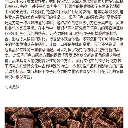
产过程中发挥着重要作用。我们将讨论为这些关键成分创建可持续供应链
的举措和挑战。 对榛子巧克力生产可持续性的探索强调了有意识的消费
主义的重要性，以及我们的选择对环境和社区的影响，这些影响涉及将这
种受人喜爱的美食带到我们的餐桌上。 榛子巧克力的感官评价 享受榛子
巧克力是一种超越味道的体验。这种甜点的感官吸引力在于其质地、风味
和香气的完美平衡。在本节中，我们将深入研究榛子巧克力的感官特征以
及它如何吸引我们的感官。 巧克力的柔滑口感与榛子的松脆质感相结
合，形成令人愉悦的对比，增强整体饮食体验。浓郁浓郁的可可风味与榛
子的坚果黄油味完美搭配，让每一口都是美味的享受。我们还将建议与其
他食品和饮料的一些创意搭配，可以将榛子巧克力的体验提升到新的高
度。 对榛子巧克力感官方面的探索将激发读者以全新的视角欣赏这种美
食，品味其令人愉悦的复杂性的各个方面。 流行文化中的榛子巧克力 榛
子巧克力在流行文化中占有特殊的地位，以标志性产品和有影响力的广告
活动为标志。本节着眼于榛子巧克力的文化影响以及它如何在我们的集体
意识中根深蒂固。...
阅读更多