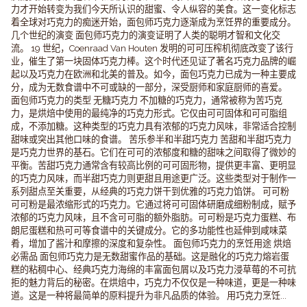
力才开始转变为我们今天所认识的甜蜜、令人纵容的美食。这一变化标志
着全球对巧克力的痴迷开始，面包师巧克力逐渐成为烹饪界的重要成分。
几个世纪的演变 面包师巧克力的演变证明了人类的聪明才智和文化交
流。 19 世纪，Coenraad Van Houten 发明的可可压榨机彻底改变了该行
业，催生了第一块固体巧克力棒。这个时代还见证了著名巧克力品牌的崛
起以及巧克力在欧洲和北美的普及。如今，面包巧克力已成为一种主要成
分，成为无数食谱中不可或缺的一部分，深受厨师和家庭厨师的喜爱。
面包师巧克力的类型 无糖巧克力 不加糖的巧克力，通常被称为苦巧克
力，是烘焙中使用的最纯净的巧克力形式。它仅由可可固体和可可脂组
成，不添加糖。这种类型的巧克力具有浓郁的巧克力风味，非常适合控制
甜味或突出其他口味的食谱。 苦乐参半和半甜巧克力 苦甜和半甜巧克力
是巧克力世界的基石。它们在可可的浓郁度和糖的甜味之间取得了微妙的
平衡。苦甜巧克力通常含有较高比例的可可固形物，提供更丰富、更明显
的巧克力风味，而半甜巧克力则更甜且用途更广泛。这些类型对于制作一
系列甜点至关重要，从经典的巧克力饼干到优雅的巧克力馅饼。 可可粉
可可粉是最浓缩形式的巧克力。它通过将可可固体研磨成细粉制成，赋予
浓郁的巧克力风味，且不含可可脂的额外脂肪。可可粉是巧克力蛋糕、布
朗尼蛋糕和热可可等食谱中的关键成分。它的多功能性也延伸到咸味菜
肴，增加了酱汁和摩擦的深度和复杂性。 面包师巧克力的烹饪用途 烘焙
必需品 面包师巧克力是无数甜蜜作品的基础。这是融化的巧克力熔岩蛋
糕的粘稠中心、经典巧克力海绵的丰富面包屑以及巧克力浸草莓的不可抗
拒的魅力背后的秘密。在烘焙中，巧克力不仅仅是一种味道，更是一种味
道。这是一种将最简单的原料提升为非凡品质的体验。 用巧克力烹饪...