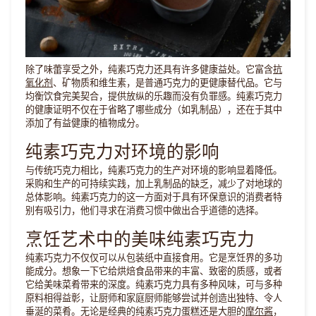
除了味蕾享受之外，纯素巧克力还具有许多健康益处。它富含
抗
氧化剂
、矿物质和维生素，是普通巧克力的更健康替代品。它与
均衡饮食完美契合，提供放纵的乐趣而没有负罪感。纯素巧克力
的健康证明不仅在于省略了哪些成分（如乳制品），还在于其中
添加了有益健康的植物成分。
纯素巧克力对环境的影响
与传统巧克力相比，纯素巧克力的生产对环境的影响显着降低。
采购和生产的可持续实践，加上乳制品的缺乏，减少了对地球的
总体影响。纯素巧克力的这一方面对于具有环保意识的消费者特
别有吸引力，他们寻求在消费习惯中做出合乎道德的选择。
烹饪艺术中的美味纯素巧克力
纯素巧克力不仅仅可以从包装纸中直接食用。它是烹饪界的多功
能成分。想象一下它给烘焙食品带来的丰富、致密的质感，或者
它给美味菜肴带来的深度。纯素巧克力具有多种风味，可与多种
原料相得益彰，让厨师和家庭厨师能够尝试并创造出独特、令人
垂涎的菜肴。无论是经典的纯素巧克力蛋糕还是大胆的
摩尔酱
，