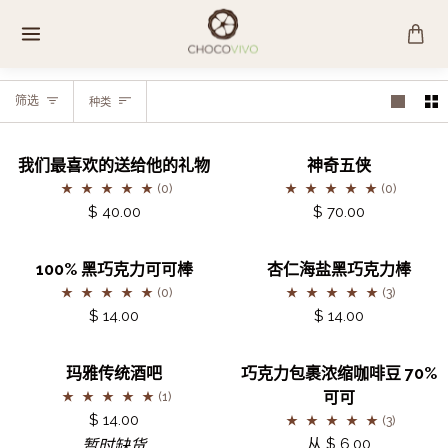
跳
至
内
容
种
筛选
种类
类
我
神
我们最喜欢的送给他的礼物
神奇五侠
们
奇
(0)
(0)
最
五
$ 40.00
$ 70.00
喜
侠
欢
100%
杏
100% 黑巧克力可可棒
杏仁海盐黑巧克力棒
的
黑
仁
(0)
(3)
送
巧
海
$ 14.00
$ 14.00
给
克
盐
他
力
黑
玛
巧
暂时缺货
暂时缺货
的
玛雅传统酒吧
巧克力包裹浓缩咖啡豆 70%
可
巧
雅
克
礼
可可
(1)
可
克
传
力
物
$ 14.00
(3)
棒
力
统
包
从 $ 6.00
暂时缺货