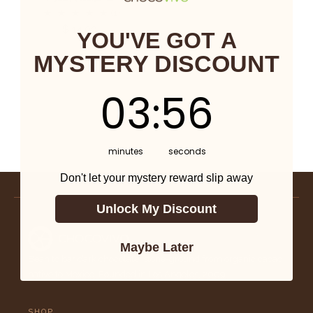
吧
吧
雅
(1)
传
$ 14.00
YOU'VE GOT A
统
MYSTERY DISCOUNT
酒
吧
3
:
Countdown ends in:
56
03
:
56
minutes
seconds
Don't let your mystery reward slip away
Unlock My Discount
Maybe Later
Bean to bar dark chocolate, stone-ground from organic cacao
native to Mexico. Founded in Los Angeles, 2009.
SHOP