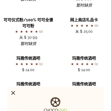
棒
酒
裹
暂时缺货
吧
浓
缩
可
网
暂时缺货
可可仪式粉/100% 可可全谱
网上商店礼品卡
咖
可
上
可可粉
(0)
啡
仪
商
从 $ 25.00
(0)
豆
式
店
从 $ 30.99
70%
粉/100%
礼
暂时缺货
可
可
品
可
可
卡
玛
玛
玛雅传统酒吧
玛雅传统酒吧
全
雅
雅
(1)
(1)
谱
传
传
$ 14.00
$ 14.00
可
统
统
可
酒
酒
玛
玛
粉
玛雅传统酒吧
玛雅传统酒吧
吧
吧
雅
雅
(1)
(1)
传
传
$ 14.00
$ 14.00
统
统
酒
酒
玛
玛雅传统酒吧