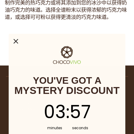
菇
制作完美的热巧克力或将其添加到您的冰沙中以获得奶
摩
油巧克力的味道。选择全谱粉末以获得浓郁的巧克力味
卡
道，或选择可可粉以获得更清淡的巧克力味道。
YOU'VE GOT A
MYSTERY DISCOUNT
3
:
Countdown ends in:
57
03
:
57
Bean to bar dark chocolate, stone-ground from organic cacao
native to Mexico. Founded in Los Angeles, 2009.
SHOP
minutes
seconds