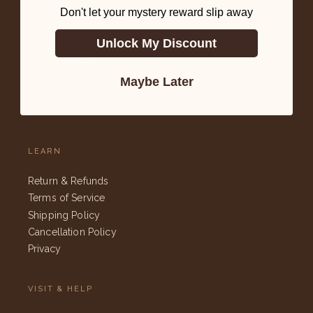
Tour & Tasting
Don't let your mystery reward slip away
Chocolate Bars
Unlock My Discount
Chocolate Covered
Baking & Drinks
Mushroom Chocolate
Maybe Later
Skincare
Gifts
LEARN
Return & Refunds
Terms of Service
Shipping Policy
Cancellation Policy
Privacy
VISIT & HELP