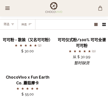
跳
至
内
容
种
筛选
种类
类
可
可
暂时缺货
可可粉 - 散装（又名可可粉）
可可仪式粉/100% 可可全谱
可
可
可可粉
(2)
粉
仪
$ 30.00
(0)
-
式
从 $ 30.99
散
粉/100%
暂时缺货
装
可
（又
可
ChocoVivo
ChocoVivo x Fun Earth
名
全
x
Co. 蘑菇摩卡
可
谱
Fun
可
可
Earth
$ 55.00
粉）
可
Co.
粉
蘑