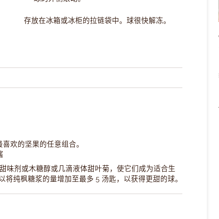
存放在冰箱或冰柜的拉链袋中。球很快解冻。
您最喜欢的坚果的任意组合。
酱
甜味剂
或
木糖醇
或几滴液体甜叶菊，使它们成为适合生
将纯枫糖浆的量增加至最多 5 汤匙，以获得更甜的球。