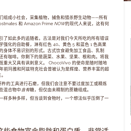
们组成小社会，采集植物，捕鱼和猎杀野生动物——所有
es 和 Amazon Prime
NOW
的现代人来说，这有何
引了如此多的追随者。古法是对我们今天所吃的所有错误
化的自助餐，淋有红色 40、黄色 5 和蓝色 1 色高果
的身体不易识别的形式。古式饮食避免加工食品、乳制
还有咖啡。你剩下的是蔬菜、水果、
坚果
、
根
和
肉
。将我
大又具有讽刺意义。 ChocoVivo 的使命是随时随地
千多年前玛雅和阿兹特克社会曾被认为是辉煌、营养丰富的超
生。
研钵和研杵的工具进行石磨，但我们会注意不要过度加工或精炼
些混合物中
含有
糖，但仅由未精制的蔗糖组成。
一样多种多样，但当谈到食物时，一个想法似乎压倒了一