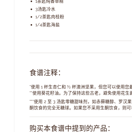
1
茶匙
纯香草精
3
汤匙
冷水
1/2
茶匙
肉桂粉
1/4
茶匙
海盐
食谱注释：
*使用 1 杯生杏仁和 ½ 杯澳洲坚果，但您可以使用
**
使用葵花籽油。为了保持这些古老，避免使用花生
***使用 2 至 3 汤匙零糖甜味剂，如
赤藓糖醇
、
罗汉果
酮饮食的完全无糖球。如果您不采用生酮饮食，则可以
购买本食谱中提到的产品：