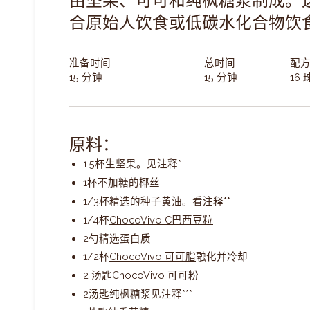
由坚果、可可和纯枫糖浆制成。
合原始人饮食或低碳水化合物饮
准备时间
总时间
配
15
分钟
15
分钟
16 
原料：
1.5
杯
生坚果
。
见注释*
1
杯
不加糖的椰丝
1/3
杯
精选的种子黄油。
看注释**
1/4
杯
ChocoVivo C
巴西豆粒
2
勺
精选蛋白质
1/2
杯
ChocoVivo 可可脂
融化并冷却
2 汤匙
ChocoVivo 可可粉
2
汤匙
纯枫糖浆
见注释***