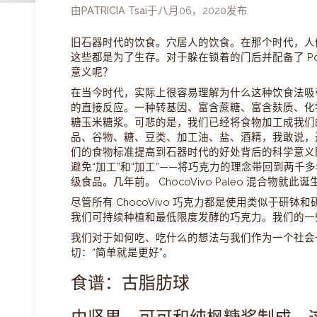
由
PATRICIA Tsai
于
八月06，2020
发布
旧石器时代的饮食。穴居人的饮食。在那个时代，人
这些都是为了生存。对于躲在锁着的门后并配备了 Postmat
意义呢？
在当今时代，实际上很容易理解为什么这种饮食法吸
的直接反应。一种转基因、富含蔗糖、富含麸质、化学强
糖玉米糖浆。可悲的是，我们已经将食物加工成我们
品、谷物、糖、豆类、加工油、盐、酒精，我敢说，
们的食物标准提高到石器时代的好处背后的科学意义既重
避免“加工”和“加工”——将巧克力的理念带回到两
级食品。几年前。 ChocoVivo Paleo 混合物就此诞
尽管所有 ChocoVivo 巧克力都是使用类似于
我们可持续种植和最低限度发酵的巧克力。我们的一
我们对于如何吃、吃什么的想法与我们作为一个社会
切：“简单就是更好”。
食谱：古脂肪球