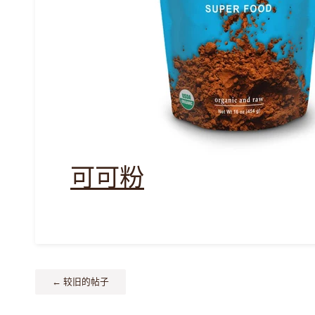
可可粉
← 较旧的帖子