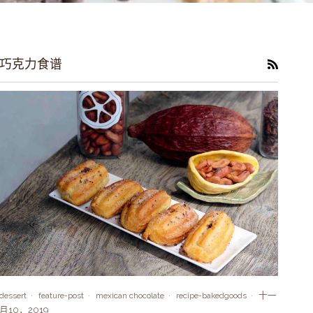
巧克力食谱
RSS
十一
dessert
feature-post
mexican chocolate
recipe-bakedgoods
月10，2019