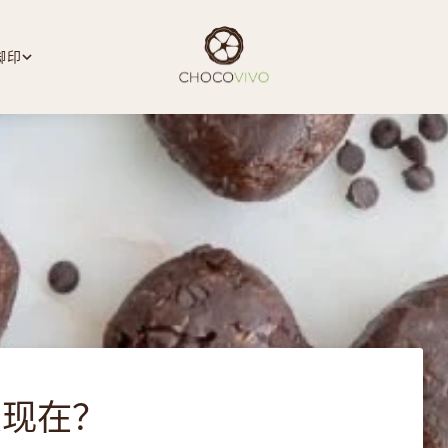
脚印
么现在？