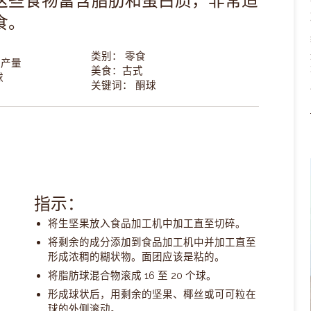
这些食物富含脂肪和蛋白质，非常适
食。
类别： 零食
方产量
美食：古式
球
关键词： 酮球
指示：
将生坚果放入食品加工机中加工直至切碎。
将剩余的成分添加到食品加工机中并加工直至
形成浓稠的糊状物。面团应该是粘的。
将脂肪球混合物滚成 16 至 20 个球。
形成球状后，用剩余的坚果、椰丝或可可粒在
球的外侧滚动。