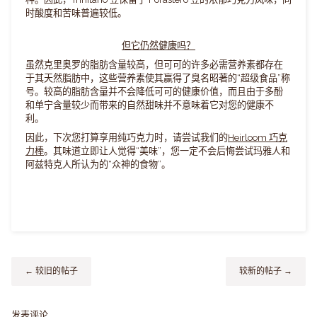
时酸度和苦味普遍较低。
但它仍然健康吗？
虽然克里奥罗的脂肪含量较高，但可可的许多必需营养素都存在
于其天然脂肪中，这些营养素使其赢得了臭名昭著的“超级食品”称
号。较高的脂肪含量并不会降低可可的健康价值，而且由于多酚
和单宁含量较少而带来的自然甜味并不意味着它对您的健康不
利。
因此，下次您打算享用纯巧克力时，请尝试我们的
Heirloom 巧克
力棒
。
其味道立即让人觉得“美味”，您一定不会后悔尝试玛雅人和
阿兹特克人所认为的“众神的食物”。
← 较旧的帖子
较新的帖子 →
发表评论