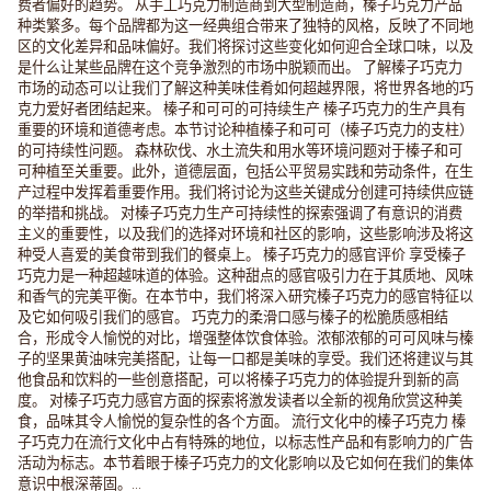
费者偏好的趋势。 从手工巧克力制造商到大型制造商，榛子巧克力产品
种类繁多。每个品牌都为这一经典组合带来了独特的风格，反映了不同地
区的文化差异和品味偏好。我们将探讨这些变化如何迎合全球口味，以及
是什么让某些品牌在这个竞争激烈的市场中脱颖而出。 了解榛子巧克力
市场的动态可以让我们了解这种美味佳肴如何超越界限，将世界各地的巧
克力爱好者团结起来。 榛子和可可的可持续生产 榛子巧克力的生产具有
重要的环境和道德考虑。本节讨论种植榛子和可可（榛子巧克力的支柱）
的可持续性问题。 森林砍伐、水土流失和用水等环境问题对于榛子和可
可种植至关重要。此外，道德层面，包括公平贸易实践和劳动条件，在生
产过程中发挥着重要作用。我们将讨论为这些关键成分创建可持续供应链
的举措和挑战。 对榛子巧克力生产可持续性的探索强调了有意识的消费
主义的重要性，以及我们的选择对环境和社区的影响，这些影响涉及将这
种受人喜爱的美食带到我们的餐桌上。 榛子巧克力的感官评价 享受榛子
巧克力是一种超越味道的体验。这种甜点的感官吸引力在于其质地、风味
和香气的完美平衡。在本节中，我们将深入研究榛子巧克力的感官特征以
及它如何吸引我们的感官。 巧克力的柔滑口感与榛子的松脆质感相结
合，形成令人愉悦的对比，增强整体饮食体验。浓郁浓郁的可可风味与榛
子的坚果黄油味完美搭配，让每一口都是美味的享受。我们还将建议与其
他食品和饮料的一些创意搭配，可以将榛子巧克力的体验提升到新的高
度。 对榛子巧克力感官方面的探索将激发读者以全新的视角欣赏这种美
食，品味其令人愉悦的复杂性的各个方面。 流行文化中的榛子巧克力 榛
子巧克力在流行文化中占有特殊的地位，以标志性产品和有影响力的广告
活动为标志。本节着眼于榛子巧克力的文化影响以及它如何在我们的集体
意识中根深蒂固。...