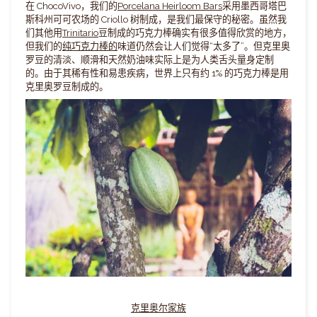
在 ChocoVivo，我们的
Porcelana Heirloom Bars
采用墨西哥塔巴
斯科州可可农场的 Criollo 树制成，是我们最保守的秘密。
虽然我
们其他用
Trinitario
豆
制成的巧克力棒确实有很多值得欣赏的地方
，
但我们的
纯巧克力棒
的
味道
仍然会让人们觉得“太多了”。但克里奥
罗豆的清淡、顺滑和天然奶油味实际上是为人类舌头量身定制
的。由于其稀有性和易患疾病，世界上只有约 1% 的巧克力棒是用
克里奥罗豆制成的。
克里奥尔家族