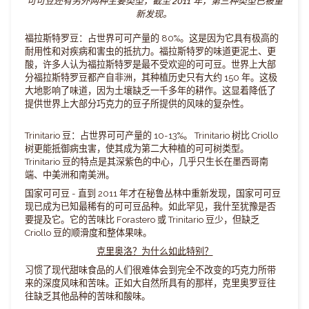
可可豆还有另外两种主要类型，截至 2011 年，第三种类型已被重
新发现。
福拉斯特罗豆：占世界可可产量的 80%。这是因为它具有极高的
耐用性和对疾病和害虫的抵抗力。福拉斯特罗的味道更泥土、更
酸，许多人认为福拉斯特罗是最不受欢迎的可可豆。世界上大部
分福拉斯特罗豆都产自非洲，其种植历史只有大约 150 年。这极
大地影响了味道，因为土壤缺乏一千多年的耕作。这显着降低了
提供世界上大部分巧克力的豆子所提供的风味的复杂性。
Trinitario 豆：占世界可可产量的 10-13%。 Trinitario 树比 Criollo
树更能抵御病虫害，使其成为第二大种植的可可树类型。
Trinitario 豆的特点是其深紫色的中心，几乎只生长在墨西哥南
端、中美洲和南美洲。
国家可可豆 - 直到 2011 年才在秘鲁丛林中重新发现，国家可可豆
现已成为已知最稀有的可可豆品种。如此罕见，我什至犹豫是否
要提及它。它的苦味比 Forastero 或 Trinitario 豆少，但缺乏
Criollo 豆的顺滑度和整体果味。
克里奥洛？为什么如此特别？
习惯了现代甜味食品的人们很难体会到完全不改变的巧克力所带
来的深度风味和苦味。正如大自然所具有的那样，克里奥罗豆往
往缺乏其他品种的苦味和酸味。