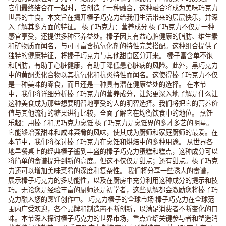
它们最终结合在一起时，它创造了一种融合，这种融合将成为美味巧克力
世界的主食。本文旨在揭开榛子巧克力给我们生活带来的层层快乐，并深
入了解其多方面的特征。 榛子巧克力：营养成分 榛子巧克力不仅是一种
感官享受，还提供多种营养益处。榛子因其有益心脏健康的脂肪、维生素
和矿物质而闻名，与可可富含抗氧化剂的特性完美搭配。这种组合提供了
独特的健康特征，将榛子巧克力与其他甜食区分开来。 榛子富含单不饱
和脂肪，有助于心脏健康，有助于降低患心脏病的风险。此外，黑巧克力
中的黄酮类化合物以其抗氧化和抗炎特性而闻名。这使得榛子巧克力不仅
是一种美味的零食，而且还是一种具有潜在健康益处的选择。 在本节
中，我们将详细分析榛子巧克力的营养成分，让您更深入地了解是什么让
这种美食成为那些想要明智地享受的人的明智选择。我们将把它的营养价
值与其他流行的糖果进行比较，全面了解它在均衡饮食中的地位。 烹饪
乐趣：用榛子和黑巧克力烹饪 榛子巧克力是烹饪界的多才多艺的明星。
它能够增强甜味和咸味菜肴的风味，使其成为厨师和家庭厨师的最爱。在
本节中，我们将探讨榛子巧克力在烹饪和烘焙中的多种用途。 从世界各
地早餐桌上的经典榛子酱到丰盛的榛子巧克力蛋糕和糕点，这种成分可以
将简单的食谱提升到新的高度。但这不仅仅是甜点；还有甜点。榛子巧克
力还可以增加美味菜肴的深度和复杂性。 我们将分享一些诱人的食谱，
展示榛子巧克力的多功能性，以及在厨房中充分利用这种成分的提示和技
巧。无论您是经验丰富的厨师还是初学者，这些见解都会激励您将榛子巧
克力融入您的烹饪创作中。 巧克力榛子的全球市场 榛子巧克力在全球范
围内广受欢迎，各个品牌和制造商不断创新，以满足消费者不断变化的口
味。本节深入探讨榛子巧克力的世界市场，重点介绍关键参与者和塑造消