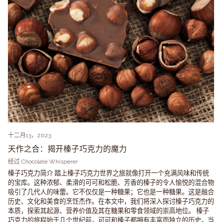
十二月13，2023
天作之合：揭开榛子巧克力的魔力
经过 Chocolate Whisperer
榛子巧克力简介 踏上榛子巧克力世界之旅就像打开一个充满风味和传统
的宝库。这种浓郁、柔滑的可可和松脆、芳香的榛子的令人愉悦的混合物
吸引了几代人的味蕾。它不仅仅是一种糖果；它也是一种糖果。这是融合
历史、文化和美食的烹饪杰作。在本文中，我们将深入探讨榛子巧克力的
本质，探索其起源、营养价值及其在糖果和零食领域的崇高地位。 榛子
巧克力的旅程始于几个世纪前，可可和榛子都拥有丰富而独立的历史。当