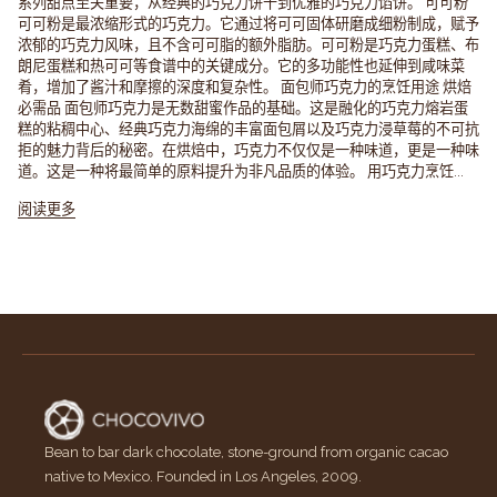
系列甜点至关重要，从经典的巧克力饼干到优雅的巧克力馅饼。 可可粉
可可粉是最浓缩形式的巧克力。它通过将可可固体研磨成细粉制成，赋予
浓郁的巧克力风味，且不含可可脂的额外脂肪。可可粉是巧克力蛋糕、布
朗尼蛋糕和热可可等食谱中的关键成分。它的多功能性也延伸到咸味菜
肴，增加了酱汁和摩擦的深度和复杂性。 面包师巧克力的烹饪用途 烘焙
必需品 面包师巧克力是无数甜蜜作品的基础。这是融化的巧克力熔岩蛋
糕的粘稠中心、经典巧克力海绵的丰富面包屑以及巧克力浸草莓的不可抗
拒的魅力背后的秘密。在烘焙中，巧克力不仅仅是一种味道，更是一种味
道。这是一种将最简单的原料提升为非凡品质的体验。 用巧克力烹饪...
阅读更多
Bean to bar dark chocolate, stone-ground from organic cacao
native to Mexico. Founded in Los Angeles, 2009.