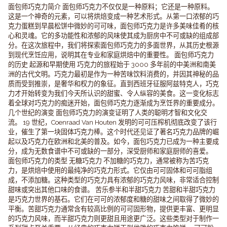
面包师巧克力简介 面包师巧克力不仅仅是一种原料；它还是一种原料。
这是一个神奇的元素，可以将烘焙变成一种艺术形式。从第一口浓郁的巧
克力蛋糕到早晨松饼中微妙的可可味，面包师巧克力是许多美味佳肴的核
心和灵魂。它的多功能性和浓郁的风味使其成为厨房中不可或缺的组成部
分。在这次旅程中，我们将探索面包师巧克力的多面世界，从其历史根源
到现代烹饪应用，说明其在专业和家庭烘焙中的重要性。 面包师巧克力
的历史 起源和早期使用 巧克力的旅程始于 3000 多年前的中美洲和南美
洲的古代文明。巧克力最初是作为一种苦味饮料消费的，并因其神秘的品
质而受到推崇，是奢华和权力的象征。直到西班牙征服阿兹特克人，巧克
力才开始转变为我们今天所认识的甜蜜、令人纵容的美食。这一变化标志
着全球对巧克力的痴迷开始，面包师巧克力逐渐成为烹饪界的重要成分。
几个世纪的演变 面包师巧克力的演变证明了人类的聪明才智和文化交
流。 19 世纪，Coenraad Van Houten 发明的可可压榨机彻底改变了该行
业，催生了第一块固体巧克力棒。这个时代还见证了著名巧克力品牌的崛
起以及巧克力在欧洲和北美的普及。如今，面包巧克力已成为一种主要成
分，成为无数食谱中不可或缺的一部分，深受厨师和家庭厨师的喜爱。
面包师巧克力的类型 无糖巧克力 不加糖的巧克力，通常被称为苦巧克
力，是烘焙中使用的最纯净的巧克力形式。它仅由可可固体和可可脂组
成，不添加糖。这种类型的巧克力具有浓郁的巧克力风味，非常适合控制
甜味或突出其他口味的食谱。 苦乐参半和半甜巧克力 苦甜和半甜巧克力
是巧克力世界的基石。它们在可可的浓郁度和糖的甜味之间取得了微妙的
平衡。苦甜巧克力通常含有较高比例的可可固形物，提供更丰富、更明显
的巧克力风味，而半甜巧克力则更甜且用途更广泛。这些类型对于制作一