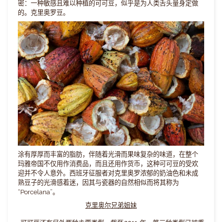
密：一种敏感且难以种植的可可豆，似乎是为人类舌头量身定做
的。克里奥罗豆。
涂有厚厚而丰富的脂肪，伴随着光滑而果味复杂的味道，在整个
玛雅帝国不仅用作消费品，而且还用作货币，这种可可豆的受欢
迎并不令人意外。西班牙征服者对克里奥罗浓郁的奶油色和未成
熟豆子的光滑感着迷，因其与瓷器的自然相似而将其称为
“Porcelana”。
克里奥尔兄弟姐妹