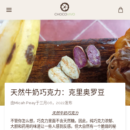
跳
至
内
容
天然牛奶巧克力：克里奥罗豆
由
Micah Peay
于
三月06，2022
发布
天然牛奶巧克力
不管你怎么想，巧克力里面不含天然糖。因此，纯巧克力浓郁、
大胆和药用的味道让一些人感到反感。但大自然有一个脆弱的秘