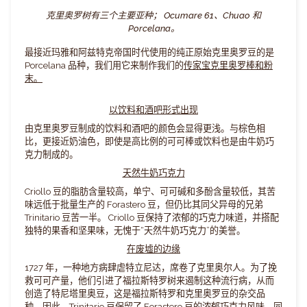
克里奥罗树有三个主要亚种； Ocumare 61、Chuao 和
Porcelana。
最接近玛雅和阿兹特克帝国时代使用的纯正原始克里奥罗豆的是
Porcelana 品种，我们用它来制作我们的
传家宝克里奥罗棒和粉
末。
以饮料和酒吧形式出现
由克里奥罗豆制成的饮料和酒吧的颜色会显得更浅。与棕色相
比，更接近奶油色，即使是高比例的可可棒或饮料也是由牛奶巧
克力制成的。
天然牛奶巧克力
Criollo 豆的脂肪含量较高，单宁、可可碱和多酚含量较低，其苦
味远低于批量生产的 Forastero 豆，但仍比其同父异母的兄弟
Trinitario 豆苦一半。 Criollo 豆保持了浓郁的巧克力味道，并搭配
独特的果香和坚果味，无愧于“天然牛奶巧克力”的美誉。
在废墟的边缘
1727 年，一种地方病肆虐特立尼达，席卷了克里奥尔人。为了挽
救可可产量，他们引进了福拉斯特罗树来遏制这种流行病，从而
创造了特尼塔里奥豆，这是福拉斯特罗和克里奥罗豆的杂交品
种。因此，Trinitario 豆保留了 Forastero 豆的浓郁巧克力风味，同