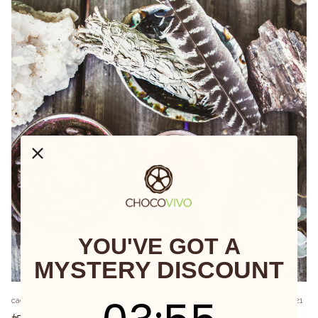
YOU'VE GOT A
MYSTERY DISCOUNT
3
:
Countdown ends in:
55
cacao
ceremony
community
Events
feature-post
十一月12，2021