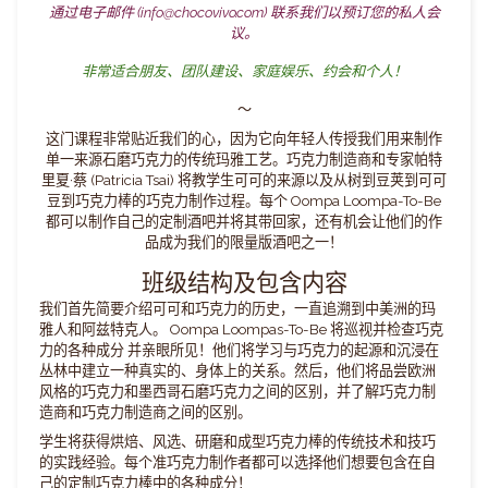
通过电子邮件 (info@chocovivo.com) 联系我们以预订您的私人会
议。
非常适合朋友、团队建设、家庭娱乐、约会和个人！
～
这门课程非常贴近我们的心，因为它向年轻人传授我们用来制作
单一来源石磨巧克力的传统玛雅工艺。巧克力制造商和专家帕特
里夏·蔡 (Patricia Tsai) 将教学生可可的来源以及从树到豆荚到可可
豆到巧克力棒的巧克力制作过程。每个 Oompa Loompa-To-Be
都可以制作自己的定制酒吧并将其带回家，还有机会让他们的作
品成为我们的限量版酒吧之一！
班级结构及包含内容
我们首先简要介绍可可和巧克力的历史，一直追溯到中美洲的玛
雅人和阿兹特克人。 Oompa Loompas-To-Be 将巡视并检查巧克
力的各种成分
并亲眼所见！他们将学习与巧克力的起源和沉浸在
丛林中建立一种真实的、身体上的关系。然后，他们将
品尝
欧洲
风格的巧克力和墨西哥石磨巧克力之间的区别，并了解巧克力制
造商和巧克力制造商之间的区别。
学生将获得
烘焙、风选、研磨和成型巧克力棒的传统技术和技巧
的实践经验
。每个准巧克力制作者都可以选择他们想要包含在
自
己的定制巧克力棒中的各种成分！