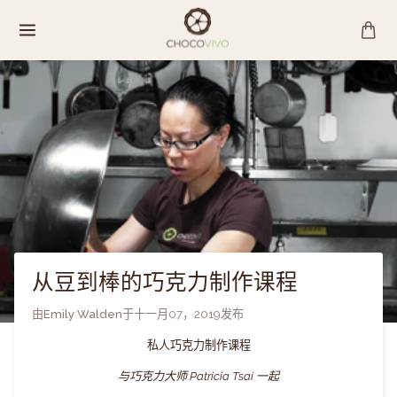
跳
至
内
容
从豆到棒的巧克力制作课程
由
Emily Walden
于
十一月07，2019
发布
私人巧克力制作课程
与巧克力大师 Patricia Tsai 一起