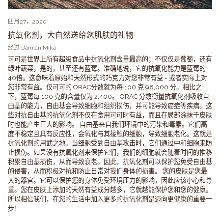
四月27，2020
抗氧化剂，大自然送给您肌肤的礼物
经过 Damian Mika
可可是世界上所有超级食品中抗氧化剂含量最高的；不仅仅是葡萄，还有
绿叶蔬菜，是的，甚至还有蓝莓。准确地说，它的抗氧化能力是蓝莓的
40倍。这意味着原始和天然形式的巧克力对您非常有益 - 或者实际上对
您非常有益。仅可可的 ORAC分数就为每 100 克 98,000 分。相比之
下，蓝莓每 100 克的含量仅为 2,400。 ORAC 分数衡量抗氧化剂吸收自
由基的能力，自由基会导致细胞和组织损伤，并可能导致癌症等疾病。这
些对抗自由基的抗氧化剂不仅在食用可可时有益，而且在局部涂抹于皮肤
时也能产生巨大的影响。 自由基来自我们环境中的污染和毒素。它们高
度不稳定且具有反应性，会氧化与其接触的细胞，导致细胞老化。这就是
抗氧化剂的用武之地。当细胞受到自由基攻击时，它们通过中和细胞来防
止损伤。如果没有抗氧化剂来保护它们，我们的细胞就会随着时间的推移
积累自由基损伤，从而导致衰老。因此，抗氧化剂可以保护您免受自由基
的侵害，从而积极对抗和防止日常对我们身体的损害。 您的皮肤是您最
大的器官。它可以保护您的身体免受环境压力的影响，因此应该小心和尊
重。您在皮肤上添加的天然有益成分越多，它就越能保护您和您的健康。
所以相信我们，在您的生活中加入更多的抗氧化剂是迈向更健康的重要一
步！