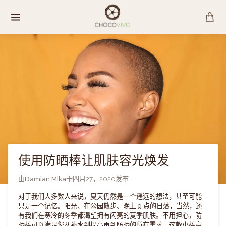
跳
至
内
容
使用防晒棒让肌肤容光焕发
由
Damian Mika
于
四月27，2020
发布
对于我们大多数人来说，夏天仍然是一个遥远的想法，甚至可能
只是一个记忆。阳光、在公园散步、晚上 9 点的日落，当然，还
有我们在寒冷的冬季都渴望拥有闪亮的夏季肌肤。不用担心，防
晒棒可以满足您从补水到提亮再到防晒的所有需求。这款小棒富