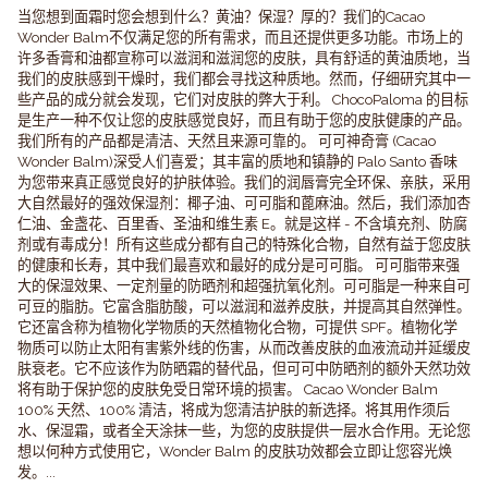
当您想到面霜时您会想到什么？黄油？保湿？厚的？我们的Cacao
Wonder Balm不仅满足您的所有需求，而且还提供更多功能。市场上的
许多香膏和油都宣称可以滋润和滋润您的皮肤，具有舒适的黄油质地，当
我们的皮肤感到干燥时，我们都会寻找这种质地。然而，仔细研究其中一
些产品的成分就会发现，它们对皮肤的弊大于利。 ChocoPaloma 的目标
是生产一种不仅让您的皮肤感觉良好，而且有助于您的皮肤健康的产品。
我们所有的产品都是清洁、天然且来源可靠的。 可可神奇膏 (Cacao
Wonder Balm)深受人们喜爱；其丰富的质地和镇静的 Palo Santo 香味
为您带来真正感觉良好的护肤体验。我们的润唇膏完全环保、亲肤，采用
大自然最好的强效保湿剂：椰子油、可可脂和蓖麻油。然后，我们添加杏
仁油、金盏花、百里香、圣油和维生素 E。就是这样 - 不含填充剂、防腐
剂或有毒成分！所有这些成分都有自己的特殊化合物，自然有益于您皮肤
的健康和长寿，其中我们最喜欢和最好的成分是可可脂。 可可脂带来强
大的保湿效果、一定剂量的防晒剂和超强抗氧化剂。可可脂是一种来自可
可豆的脂肪。它富含脂肪酸，可以滋润和滋养皮肤，并提高其自然弹性。
它还富含称为植物化学物质的天然植物化合物，可提供 SPF。植物化学
物质可以防止太阳有害紫外线的伤害，从而改善皮肤的血液流动并延缓皮
肤衰老。它不应该作为防晒霜的替代品，但可可中防晒剂的额外天然功效
将有助于保护您的皮肤免受日常环境的损害。 Cacao Wonder Balm
100% 天然、100% 清洁，将成为您清洁护肤的新选择。将其用作须后
水、保湿霜，或者全天涂抹一些，为您的皮肤提供一层水合作用。无论您
想以何种方式使用它，Wonder Balm 的皮肤功效都会立即让您容光焕
发。...