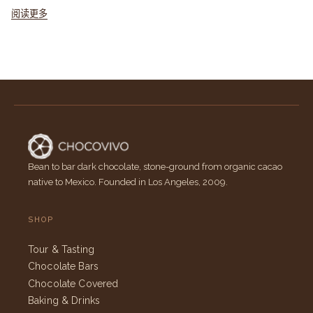
阅读更多
Bean to bar dark chocolate, stone-ground from organic cacao
native to Mexico. Founded in Los Angeles, 2009.
SHOP
Tour & Tasting
Chocolate Bars
Chocolate Covered
Baking & Drinks