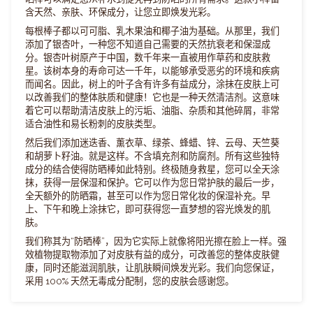
含天然、亲肤、环保成分，让您立即焕发光彩。
每根棒子都以可可脂、乳木果油和椰子油为基础。从那里，我们
添加了银杏叶，一种您不知道自己需要的天然抗衰老和保湿成
分。银杏叶树原产于中国，数千年来一直被用作草药和皮肤救
星。该树本身的寿命可达一千年，以能够承受恶劣的环境和疾病
而闻名。因此，树上的叶子含有许多有益成分，涂抹在皮肤上可
以改善我们的整体肤质和健康！它也是一种天然清洁剂。这意味
着它可以帮助清洁皮肤上的污垢、油脂、杂质和其他碎屑，非常
适合油性和易长粉刺的皮肤类型。
然后我们添加迷迭香、薰衣草、绿茶、蜂蜡、锌、云母、天竺葵
和胡萝卜籽油。就是这样。不含填充剂和防腐剂。所有这些独特
成分的结合使得防晒棒如此特别。终极随身救星，您可以全天涂
抹，获得一层保湿和保护。它可以作为您日常护肤的最后一步，
全天额外的防晒霜，甚至可以作为您日常化妆的保湿补充。早
上、下午和晚上涂抹它，即可获得您一直梦想的容光焕发的肌
肤。
我们称其为“防晒棒”，因为它实际上就像将阳光擦在脸上一样。强
效植物提取物添加了对皮肤有益的成分，可改善您的整体皮肤健
康，同时还能滋润肌肤，让肌肤瞬间焕发光彩。我们向您保证，
采用 100% 天然无毒成分配制，您的皮肤会感谢您。