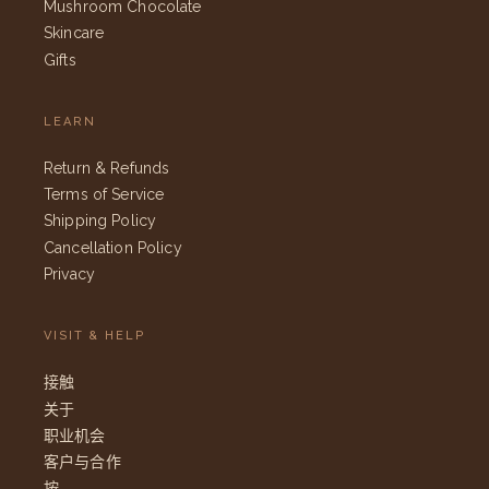
Mushroom Chocolate
Skincare
Gifts
LEARN
Return & Refunds
Terms of Service
Shipping Policy
Cancellation Policy
Privacy
VISIT & HELP
接触
关于
职业机会
客户与合作
按