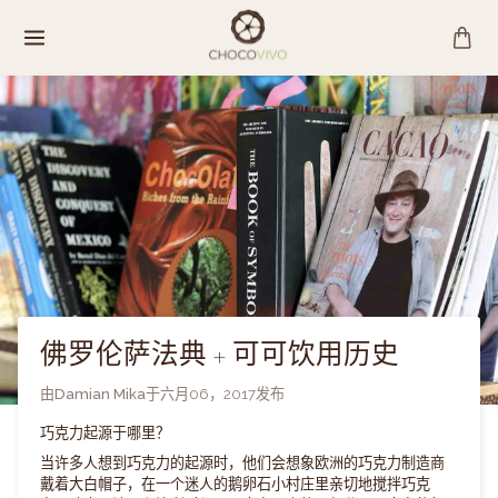
跳
至
内
容
佛罗伦萨法典 + 可可饮用历史
由
Damian Mika
于
六月06，2017
发布
巧克力起源于哪里？
当许多人想到巧克力的起源时，他们会想象欧洲的巧克力制造商
戴着大白帽子，在一个迷人的鹅卵石小村庄里亲切地搅拌巧克