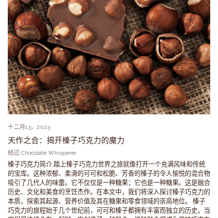
十二月13，2023
天作之合：揭开榛子巧克力的魔力
经过 Chocolate Whisperer
榛子巧克力简介 踏上榛子巧克力世界之旅就像打开一个充满风味和传统
的宝库。这种浓郁、柔滑的可可和松脆、芳香的榛子的令人愉悦的混合物
吸引了几代人的味蕾。它不仅仅是一种糖果；它也是一种糖果。这是融合
历史、文化和美食的烹饪杰作。在本文中，我们将深入探讨榛子巧克力的
本质，探索其起源、营养价值及其在糖果和零食领域的崇高地位。 榛子
巧克力的旅程始于几个世纪前，可可和榛子都拥有丰富而独立的历史。当