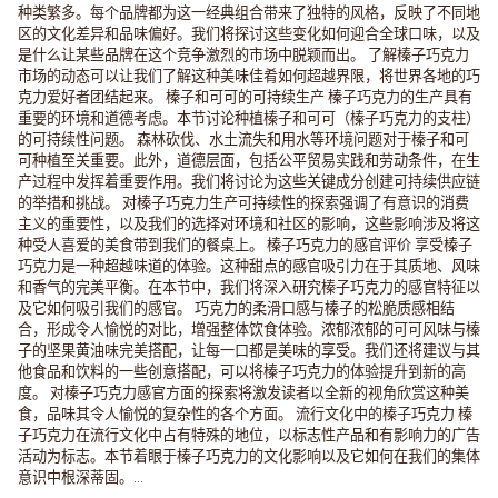
种类繁多。每个品牌都为这一经典组合带来了独特的风格，反映了不同地
区的文化差异和品味偏好。我们将探讨这些变化如何迎合全球口味，以及
是什么让某些品牌在这个竞争激烈的市场中脱颖而出。 了解榛子巧克力
市场的动态可以让我们了解这种美味佳肴如何超越界限，将世界各地的巧
克力爱好者团结起来。 榛子和可可的可持续生产 榛子巧克力的生产具有
重要的环境和道德考虑。本节讨论种植榛子和可可（榛子巧克力的支柱）
的可持续性问题。 森林砍伐、水土流失和用水等环境问题对于榛子和可
可种植至关重要。此外，道德层面，包括公平贸易实践和劳动条件，在生
产过程中发挥着重要作用。我们将讨论为这些关键成分创建可持续供应链
的举措和挑战。 对榛子巧克力生产可持续性的探索强调了有意识的消费
主义的重要性，以及我们的选择对环境和社区的影响，这些影响涉及将这
种受人喜爱的美食带到我们的餐桌上。 榛子巧克力的感官评价 享受榛子
巧克力是一种超越味道的体验。这种甜点的感官吸引力在于其质地、风味
和香气的完美平衡。在本节中，我们将深入研究榛子巧克力的感官特征以
及它如何吸引我们的感官。 巧克力的柔滑口感与榛子的松脆质感相结
合，形成令人愉悦的对比，增强整体饮食体验。浓郁浓郁的可可风味与榛
子的坚果黄油味完美搭配，让每一口都是美味的享受。我们还将建议与其
他食品和饮料的一些创意搭配，可以将榛子巧克力的体验提升到新的高
度。 对榛子巧克力感官方面的探索将激发读者以全新的视角欣赏这种美
食，品味其令人愉悦的复杂性的各个方面。 流行文化中的榛子巧克力 榛
子巧克力在流行文化中占有特殊的地位，以标志性产品和有影响力的广告
活动为标志。本节着眼于榛子巧克力的文化影响以及它如何在我们的集体
意识中根深蒂固。...