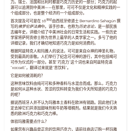
力。瑞士、法国和比利时都是巧克力历史的一部分；巧克力的起
源可以追溯到中美洲——在那里，可可不仅是文化和精神实践的一
个组成部分，也是整个经济的一个组成部分。
世纪
首次提及可可是在 16
由西班牙修道士 Bernardino Sahagún 撰
写的
佛罗伦萨法典
中。该手抄本，也称为
历史总论，
是一部民族
志编年史，详细介绍了中美洲社会的日常生活和实践。一些历史
学家将萨阿贡修士称为世界上最早的人类学家之一。多亏了他的
详细记录，我们才确切地知道巧克力是如何消费的。
根据阿兹特克人和玛雅人的说法，可可是来自众神的神圣礼物，
受到最高的崇敬。人们举行了纪念可可神的游行，其中包括喝可
可作为仪式的一部分。甚至“巧克力”这个词也来自阿兹特克语
“xocoatl”，翻译过来就是“苦饮料”。
它是如何被消耗的？
这种苦味饮料由纯可可和多种香料与水混合而成。那么，巧克力
是如何从这种水状、苦涩的饮料转变为我们今天所知道的巧克力
的呢？
据说西班牙人并不认为玛雅本土香料在欧洲有销路。因此他们决
定去掉它们并添加甜味剂和牛奶等增稠剂。结果就是我们今天熟
悉的欧洲巧克力和巧克力棒。
体验玛雅需要点什么？
如果您有兴趣品尝正宗的饮用巧克力，请前往商店订购一杯
玛雅