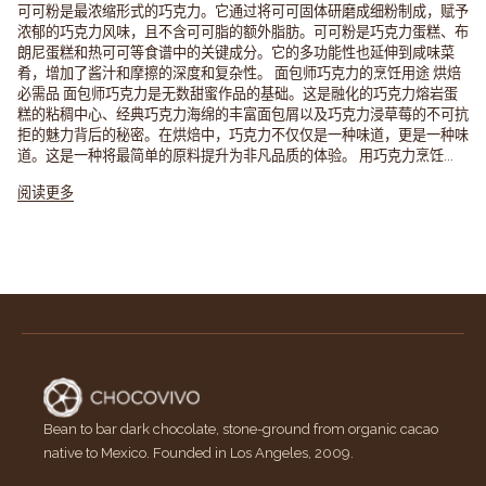
可可粉是最浓缩形式的巧克力。它通过将可可固体研磨成细粉制成，赋予
浓郁的巧克力风味，且不含可可脂的额外脂肪。可可粉是巧克力蛋糕、布
朗尼蛋糕和热可可等食谱中的关键成分。它的多功能性也延伸到咸味菜
肴，增加了酱汁和摩擦的深度和复杂性。 面包师巧克力的烹饪用途 烘焙
必需品 面包师巧克力是无数甜蜜作品的基础。这是融化的巧克力熔岩蛋
糕的粘稠中心、经典巧克力海绵的丰富面包屑以及巧克力浸草莓的不可抗
拒的魅力背后的秘密。在烘焙中，巧克力不仅仅是一种味道，更是一种味
道。这是一种将最简单的原料提升为非凡品质的体验。 用巧克力烹饪...
阅读更多
Bean to bar dark chocolate, stone-ground from organic cacao
native to Mexico. Founded in Los Angeles, 2009.