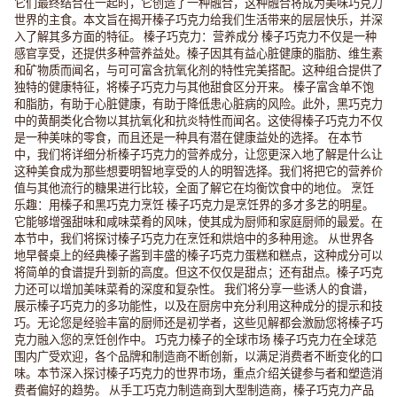
它们最终结合在一起时，它创造了一种融合，这种融合将成为美味巧克力
世界的主食。本文旨在揭开榛子巧克力给我们生活带来的层层快乐，并深
入了解其多方面的特征。 榛子巧克力：营养成分 榛子巧克力不仅是一种
感官享受，还提供多种营养益处。榛子因其有益心脏健康的脂肪、维生素
和矿物质而闻名，与可可富含抗氧化剂的特性完美搭配。这种组合提供了
独特的健康特征，将榛子巧克力与其他甜食区分开来。 榛子富含单不饱
和脂肪，有助于心脏健康，有助于降低患心脏病的风险。此外，黑巧克力
中的黄酮类化合物以其抗氧化和抗炎特性而闻名。这使得榛子巧克力不仅
是一种美味的零食，而且还是一种具有潜在健康益处的选择。 在本节
中，我们将详细分析榛子巧克力的营养成分，让您更深入地了解是什么让
这种美食成为那些想要明智地享受的人的明智选择。我们将把它的营养价
值与其他流行的糖果进行比较，全面了解它在均衡饮食中的地位。 烹饪
乐趣：用榛子和黑巧克力烹饪 榛子巧克力是烹饪界的多才多艺的明星。
它能够增强甜味和咸味菜肴的风味，使其成为厨师和家庭厨师的最爱。在
本节中，我们将探讨榛子巧克力在烹饪和烘焙中的多种用途。 从世界各
地早餐桌上的经典榛子酱到丰盛的榛子巧克力蛋糕和糕点，这种成分可以
将简单的食谱提升到新的高度。但这不仅仅是甜点；还有甜点。榛子巧克
力还可以增加美味菜肴的深度和复杂性。 我们将分享一些诱人的食谱，
展示榛子巧克力的多功能性，以及在厨房中充分利用这种成分的提示和技
巧。无论您是经验丰富的厨师还是初学者，这些见解都会激励您将榛子巧
克力融入您的烹饪创作中。 巧克力榛子的全球市场 榛子巧克力在全球范
围内广受欢迎，各个品牌和制造商不断创新，以满足消费者不断变化的口
味。本节深入探讨榛子巧克力的世界市场，重点介绍关键参与者和塑造消
费者偏好的趋势。 从手工巧克力制造商到大型制造商，榛子巧克力产品