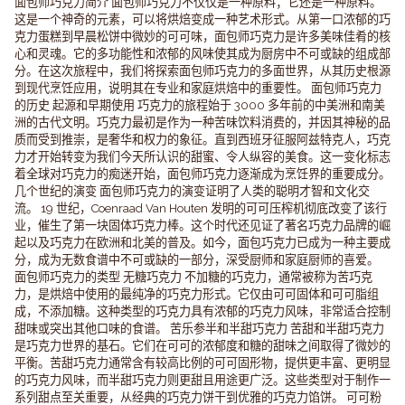
面包师巧克力简介 面包师巧克力不仅仅是一种原料；它还是一种原料。
这是一个神奇的元素，可以将烘焙变成一种艺术形式。从第一口浓郁的巧
克力蛋糕到早晨松饼中微妙的可可味，面包师巧克力是许多美味佳肴的核
心和灵魂。它的多功能性和浓郁的风味使其成为厨房中不可或缺的组成部
分。在这次旅程中，我们将探索面包师巧克力的多面世界，从其历史根源
到现代烹饪应用，说明其在专业和家庭烘焙中的重要性。 面包师巧克力
的历史 起源和早期使用 巧克力的旅程始于 3000 多年前的中美洲和南美
洲的古代文明。巧克力最初是作为一种苦味饮料消费的，并因其神秘的品
质而受到推崇，是奢华和权力的象征。直到西班牙征服阿兹特克人，巧克
力才开始转变为我们今天所认识的甜蜜、令人纵容的美食。这一变化标志
着全球对巧克力的痴迷开始，面包师巧克力逐渐成为烹饪界的重要成分。
几个世纪的演变 面包师巧克力的演变证明了人类的聪明才智和文化交
流。 19 世纪，Coenraad Van Houten 发明的可可压榨机彻底改变了该行
业，催生了第一块固体巧克力棒。这个时代还见证了著名巧克力品牌的崛
起以及巧克力在欧洲和北美的普及。如今，面包巧克力已成为一种主要成
分，成为无数食谱中不可或缺的一部分，深受厨师和家庭厨师的喜爱。
面包师巧克力的类型 无糖巧克力 不加糖的巧克力，通常被称为苦巧克
力，是烘焙中使用的最纯净的巧克力形式。它仅由可可固体和可可脂组
成，不添加糖。这种类型的巧克力具有浓郁的巧克力风味，非常适合控制
甜味或突出其他口味的食谱。 苦乐参半和半甜巧克力 苦甜和半甜巧克力
是巧克力世界的基石。它们在可可的浓郁度和糖的甜味之间取得了微妙的
平衡。苦甜巧克力通常含有较高比例的可可固形物，提供更丰富、更明显
的巧克力风味，而半甜巧克力则更甜且用途更广泛。这些类型对于制作一
系列甜点至关重要，从经典的巧克力饼干到优雅的巧克力馅饼。 可可粉