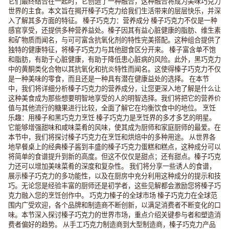
它们最终结合在一起时，它创造了一种融合，这种融合将成为美味巧克力
世界的主食。本文旨在揭开榛子巧克力给我们生活带来的层层快乐，并深
入了解其多方面的特征。 榛子巧克力：营养成分 榛子巧克力不仅是一种
感官享受，还提供多种营养益处。榛子因其有益心脏健康的脂肪、维生素
和矿物质而闻名，与可可富含抗氧化剂的特性完美搭配。这种组合提供了
独特的健康特征，将榛子巧克力与其他甜食区分开来。 榛子富含单不饱
和脂肪，有助于心脏健康，有助于降低患心脏病的风险。此外，黑巧克力
中的黄酮类化合物以其抗氧化和抗炎特性而闻名。这使得榛子巧克力不仅
是一种美味的零食，而且还是一种具有潜在健康益处的选择。 在本节
中，我们将详细分析榛子巧克力的营养成分，让您更深入地了解是什么让
这种美食成为那些想要明智地享受的人的明智选择。我们将把它的营养价
值与其他流行的糖果进行比较，全面了解它在均衡饮食中的地位。 烹饪
乐趣：用榛子和黑巧克力烹饪 榛子巧克力是烹饪界的多才多艺的明星。
它能够增强甜味和咸味菜肴的风味，使其成为厨师和家庭厨师的最爱。在
本节中，我们将探讨榛子巧克力在烹饪和烘焙中的多种用途。 从世界各
地早餐桌上的经典榛子酱到丰盛的榛子巧克力蛋糕和糕点，这种成分可以
将简单的食谱提升到新的高度。但这不仅仅是甜点；还有甜点。榛子巧克
力还可以增加美味菜肴的深度和复杂性。 我们将分享一些诱人的食谱，
展示榛子巧克力的多功能性，以及在厨房中充分利用这种成分的提示和技
巧。无论您是经验丰富的厨师还是初学者，这些见解都会激励您将榛子巧
克力融入您的烹饪创作中。 巧克力榛子的全球市场 榛子巧克力在全球范
围内广受欢迎，各个品牌和制造商不断创新，以满足消费者不断变化的口
味。本节深入探讨榛子巧克力的世界市场，重点介绍关键参与者和塑造消
费者偏好的趋势。 从手工巧克力制造商到大型制造商，榛子巧克力产品