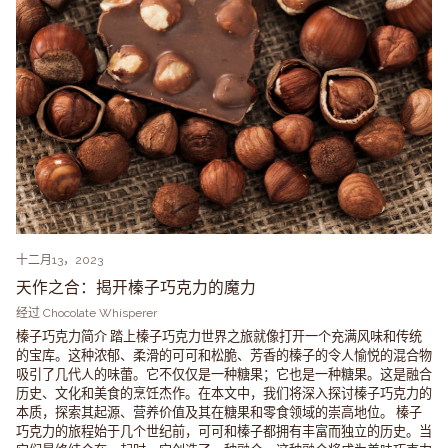
十二月13，2023
天作之合：揭开榛子巧克力的魔力
经过 Chocolate Whisperer
榛子巧克力简介 踏上榛子巧克力世界之旅就像打开一个充满风味和传统
的宝库。这种浓郁、柔滑的可可和松脆、芳香的榛子的令人愉悦的混合物
吸引了几代人的味蕾。它不仅仅是一种糖果；它也是一种糖果。这是融合
历史、文化和美食的烹饪杰作。在本文中，我们将深入探讨榛子巧克力的
本质，探索其起源、营养价值及其在糖果和零食领域的崇高地位。 榛子
巧克力的旅程始于几个世纪前，可可和榛子都拥有丰富而独立的历史。当