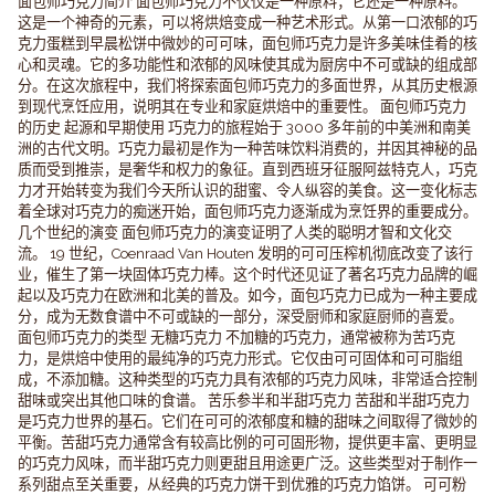
面包师巧克力简介 面包师巧克力不仅仅是一种原料；它还是一种原料。
这是一个神奇的元素，可以将烘焙变成一种艺术形式。从第一口浓郁的巧
克力蛋糕到早晨松饼中微妙的可可味，面包师巧克力是许多美味佳肴的核
心和灵魂。它的多功能性和浓郁的风味使其成为厨房中不可或缺的组成部
分。在这次旅程中，我们将探索面包师巧克力的多面世界，从其历史根源
到现代烹饪应用，说明其在专业和家庭烘焙中的重要性。 面包师巧克力
的历史 起源和早期使用 巧克力的旅程始于 3000 多年前的中美洲和南美
洲的古代文明。巧克力最初是作为一种苦味饮料消费的，并因其神秘的品
质而受到推崇，是奢华和权力的象征。直到西班牙征服阿兹特克人，巧克
力才开始转变为我们今天所认识的甜蜜、令人纵容的美食。这一变化标志
着全球对巧克力的痴迷开始，面包师巧克力逐渐成为烹饪界的重要成分。
几个世纪的演变 面包师巧克力的演变证明了人类的聪明才智和文化交
流。 19 世纪，Coenraad Van Houten 发明的可可压榨机彻底改变了该行
业，催生了第一块固体巧克力棒。这个时代还见证了著名巧克力品牌的崛
起以及巧克力在欧洲和北美的普及。如今，面包巧克力已成为一种主要成
分，成为无数食谱中不可或缺的一部分，深受厨师和家庭厨师的喜爱。
面包师巧克力的类型 无糖巧克力 不加糖的巧克力，通常被称为苦巧克
力，是烘焙中使用的最纯净的巧克力形式。它仅由可可固体和可可脂组
成，不添加糖。这种类型的巧克力具有浓郁的巧克力风味，非常适合控制
甜味或突出其他口味的食谱。 苦乐参半和半甜巧克力 苦甜和半甜巧克力
是巧克力世界的基石。它们在可可的浓郁度和糖的甜味之间取得了微妙的
平衡。苦甜巧克力通常含有较高比例的可可固形物，提供更丰富、更明显
的巧克力风味，而半甜巧克力则更甜且用途更广泛。这些类型对于制作一
系列甜点至关重要，从经典的巧克力饼干到优雅的巧克力馅饼。 可可粉