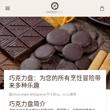
跳
至
内
容
巧克力盘：为您的所有烹饪冒险带
来多种乐趣
由
Chocolate Whisperer
于
十月19，2023
发布
巧克力盘简介