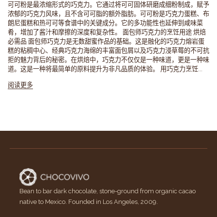
可可粉是最浓缩形式的巧克力。它通过将可可固体研磨成细粉制成，赋予
浓郁的巧克力风味，且不含可可脂的额外脂肪。可可粉是巧克力蛋糕、布
朗尼蛋糕和热可可等食谱中的关键成分。它的多功能性也延伸到咸味菜
肴，增加了酱汁和摩擦的深度和复杂性。 面包师巧克力的烹饪用途 烘焙
必需品 面包师巧克力是无数甜蜜作品的基础。这是融化的巧克力熔岩蛋
糕的粘稠中心、经典巧克力海绵的丰富面包屑以及巧克力浸草莓的不可抗
拒的魅力背后的秘密。在烘焙中，巧克力不仅仅是一种味道，更是一种味
道。这是一种将最简单的原料提升为非凡品质的体验。 用巧克力烹饪...
阅读更多
Bean to bar dark chocolate, stone-ground from organic cacao
native to Mexico. Founded in Los Angeles, 2009.