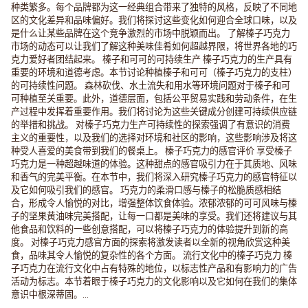
种类繁多。每个品牌都为这一经典组合带来了独特的风格，反映了不同地
区的文化差异和品味偏好。我们将探讨这些变化如何迎合全球口味，以及
是什么让某些品牌在这个竞争激烈的市场中脱颖而出。 了解榛子巧克力
市场的动态可以让我们了解这种美味佳肴如何超越界限，将世界各地的巧
克力爱好者团结起来。 榛子和可可的可持续生产 榛子巧克力的生产具有
重要的环境和道德考虑。本节讨论种植榛子和可可（榛子巧克力的支柱）
的可持续性问题。 森林砍伐、水土流失和用水等环境问题对于榛子和可
可种植至关重要。此外，道德层面，包括公平贸易实践和劳动条件，在生
产过程中发挥着重要作用。我们将讨论为这些关键成分创建可持续供应链
的举措和挑战。 对榛子巧克力生产可持续性的探索强调了有意识的消费
主义的重要性，以及我们的选择对环境和社区的影响，这些影响涉及将这
种受人喜爱的美食带到我们的餐桌上。 榛子巧克力的感官评价 享受榛子
巧克力是一种超越味道的体验。这种甜点的感官吸引力在于其质地、风味
和香气的完美平衡。在本节中，我们将深入研究榛子巧克力的感官特征以
及它如何吸引我们的感官。 巧克力的柔滑口感与榛子的松脆质感相结
合，形成令人愉悦的对比，增强整体饮食体验。浓郁浓郁的可可风味与榛
子的坚果黄油味完美搭配，让每一口都是美味的享受。我们还将建议与其
他食品和饮料的一些创意搭配，可以将榛子巧克力的体验提升到新的高
度。 对榛子巧克力感官方面的探索将激发读者以全新的视角欣赏这种美
食，品味其令人愉悦的复杂性的各个方面。 流行文化中的榛子巧克力 榛
子巧克力在流行文化中占有特殊的地位，以标志性产品和有影响力的广告
活动为标志。本节着眼于榛子巧克力的文化影响以及它如何在我们的集体
意识中根深蒂固。...