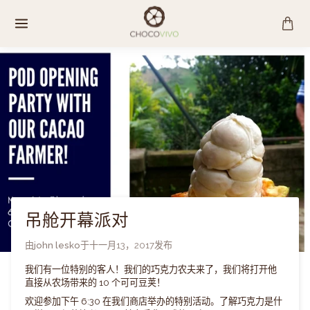
跳
至
内
容
吊舱开幕派对
由
john lesko
于
十一月13，2017
发布
我们有一位特别的客人！我们的巧克力农夫来了，我们将打开他
直接从农场带来的 10 个可可豆荚！
欢迎参加下午 6:30 在我们商店举办的特别活动。了解巧克力是什