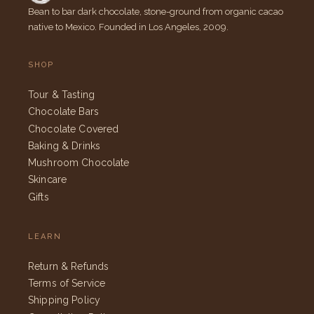
Bean to bar dark chocolate, stone-ground from organic cacao
native to Mexico. Founded in Los Angeles, 2009.
SHOP
Tour & Tasting
Chocolate Bars
Chocolate Covered
Baking & Drinks
Mushroom Chocolate
Skincare
Gifts
LEARN
Return & Refunds
Terms of Service
Shipping Policy