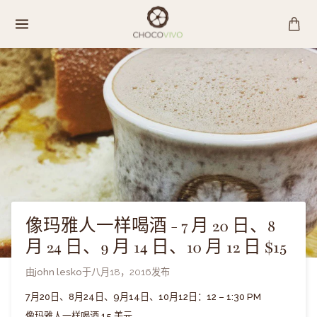
跳
至
内
容
像玛雅人一样喝酒 - 7 月 20 日、8
月 24 日、9 月 14 日、10 月 12 日 $15
由
john lesko
于
八月18，2016
发布
7月20日、8月24日、9月14日、10月12日：12 – 1:30 PM
像玛雅人一样喝酒 15 美元