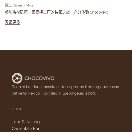
经过 Damian Mika
参加洛杉矶第一家豆棒工厂的独家之旅，充分体验 ChocoVivo！
阅读更多
Bean to bar dark chocolate, stone-ground from organic cacao
native to Mexico. Founded in Los Angeles, 2009.
SHOP
Tour & Tasting
Chocolate Bars