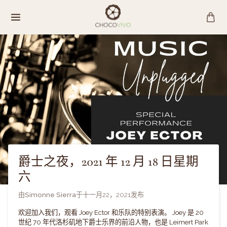
跳
至
内
容
爵士之夜，2021 年 12 月 18 日星期
六
由
Simonne Sierra
于
十一月22，2021
发布
欢迎加入我们，观看 Joey Ector 和乐队的特别表演。 Joey 是 20
世纪 70 年代洛杉矶地下爵士乐界的前沿人物，也是 Leimert Park