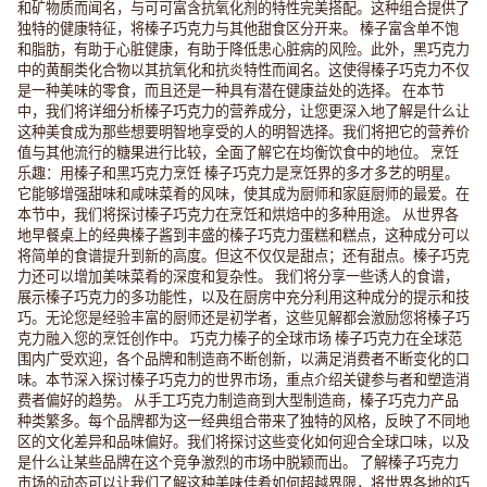
和矿物质而闻名，与可可富含抗氧化剂的特性完美搭配。这种组合提供了
独特的健康特征，将榛子巧克力与其他甜食区分开来。 榛子富含单不饱
和脂肪，有助于心脏健康，有助于降低患心脏病的风险。此外，黑巧克力
中的黄酮类化合物以其抗氧化和抗炎特性而闻名。这使得榛子巧克力不仅
是一种美味的零食，而且还是一种具有潜在健康益处的选择。 在本节
中，我们将详细分析榛子巧克力的营养成分，让您更深入地了解是什么让
这种美食成为那些想要明智地享受的人的明智选择。我们将把它的营养价
值与其他流行的糖果进行比较，全面了解它在均衡饮食中的地位。 烹饪
乐趣：用榛子和黑巧克力烹饪 榛子巧克力是烹饪界的多才多艺的明星。
它能够增强甜味和咸味菜肴的风味，使其成为厨师和家庭厨师的最爱。在
本节中，我们将探讨榛子巧克力在烹饪和烘焙中的多种用途。 从世界各
地早餐桌上的经典榛子酱到丰盛的榛子巧克力蛋糕和糕点，这种成分可以
将简单的食谱提升到新的高度。但这不仅仅是甜点；还有甜点。榛子巧克
力还可以增加美味菜肴的深度和复杂性。 我们将分享一些诱人的食谱，
展示榛子巧克力的多功能性，以及在厨房中充分利用这种成分的提示和技
巧。无论您是经验丰富的厨师还是初学者，这些见解都会激励您将榛子巧
克力融入您的烹饪创作中。 巧克力榛子的全球市场 榛子巧克力在全球范
围内广受欢迎，各个品牌和制造商不断创新，以满足消费者不断变化的口
味。本节深入探讨榛子巧克力的世界市场，重点介绍关键参与者和塑造消
费者偏好的趋势。 从手工巧克力制造商到大型制造商，榛子巧克力产品
种类繁多。每个品牌都为这一经典组合带来了独特的风格，反映了不同地
区的文化差异和品味偏好。我们将探讨这些变化如何迎合全球口味，以及
是什么让某些品牌在这个竞争激烈的市场中脱颖而出。 了解榛子巧克力
市场的动态可以让我们了解这种美味佳肴如何超越界限，将世界各地的巧