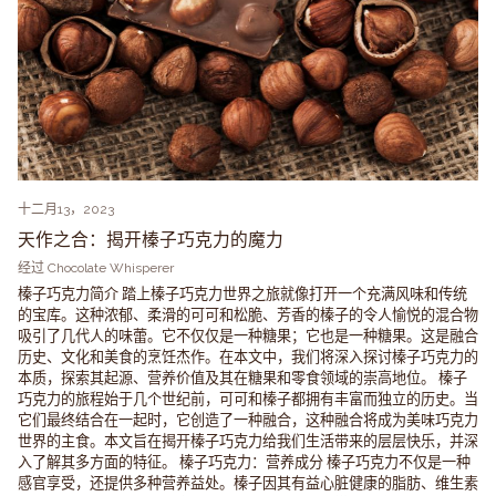
十二月13，2023
天作之合：揭开榛子巧克力的魔力
经过 Chocolate Whisperer
榛子巧克力简介 踏上榛子巧克力世界之旅就像打开一个充满风味和传统
的宝库。这种浓郁、柔滑的可可和松脆、芳香的榛子的令人愉悦的混合物
吸引了几代人的味蕾。它不仅仅是一种糖果；它也是一种糖果。这是融合
历史、文化和美食的烹饪杰作。在本文中，我们将深入探讨榛子巧克力的
本质，探索其起源、营养价值及其在糖果和零食领域的崇高地位。 榛子
巧克力的旅程始于几个世纪前，可可和榛子都拥有丰富而独立的历史。当
它们最终结合在一起时，它创造了一种融合，这种融合将成为美味巧克力
世界的主食。本文旨在揭开榛子巧克力给我们生活带来的层层快乐，并深
入了解其多方面的特征。 榛子巧克力：营养成分 榛子巧克力不仅是一种
感官享受，还提供多种营养益处。榛子因其有益心脏健康的脂肪、维生素