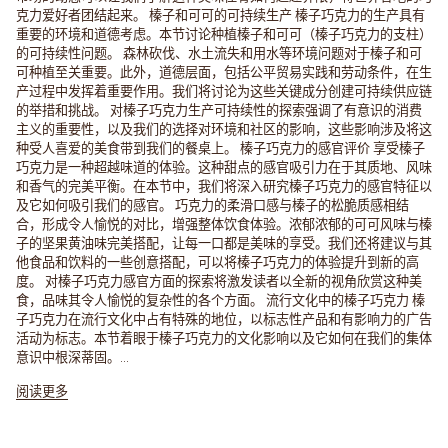
克力爱好者团结起来。 榛子和可可的可持续生产 榛子巧克力的生产具有
重要的环境和道德考虑。本节讨论种植榛子和可可（榛子巧克力的支柱）
的可持续性问题。 森林砍伐、水土流失和用水等环境问题对于榛子和可
可种植至关重要。此外，道德层面，包括公平贸易实践和劳动条件，在生
产过程中发挥着重要作用。我们将讨论为这些关键成分创建可持续供应链
的举措和挑战。 对榛子巧克力生产可持续性的探索强调了有意识的消费
主义的重要性，以及我们的选择对环境和社区的影响，这些影响涉及将这
种受人喜爱的美食带到我们的餐桌上。 榛子巧克力的感官评价 享受榛子
巧克力是一种超越味道的体验。这种甜点的感官吸引力在于其质地、风味
和香气的完美平衡。在本节中，我们将深入研究榛子巧克力的感官特征以
及它如何吸引我们的感官。 巧克力的柔滑口感与榛子的松脆质感相结
合，形成令人愉悦的对比，增强整体饮食体验。浓郁浓郁的可可风味与榛
子的坚果黄油味完美搭配，让每一口都是美味的享受。我们还将建议与其
他食品和饮料的一些创意搭配，可以将榛子巧克力的体验提升到新的高
度。 对榛子巧克力感官方面的探索将激发读者以全新的视角欣赏这种美
食，品味其令人愉悦的复杂性的各个方面。 流行文化中的榛子巧克力 榛
子巧克力在流行文化中占有特殊的地位，以标志性产品和有影响力的广告
活动为标志。本节着眼于榛子巧克力的文化影响以及它如何在我们的集体
意识中根深蒂固。...
阅读更多