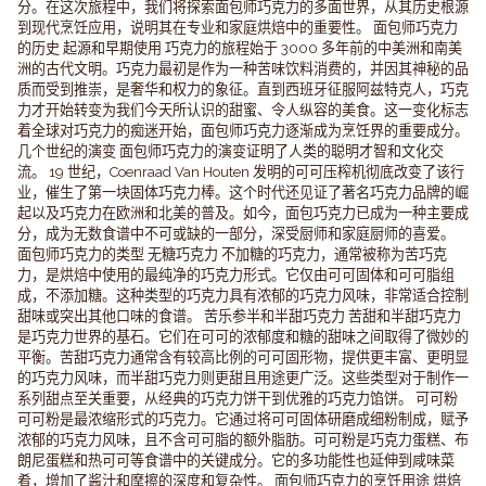
分。在这次旅程中，我们将探索面包师巧克力的多面世界，从其历史根源
到现代烹饪应用，说明其在专业和家庭烘焙中的重要性。 面包师巧克力
的历史 起源和早期使用 巧克力的旅程始于 3000 多年前的中美洲和南美
洲的古代文明。巧克力最初是作为一种苦味饮料消费的，并因其神秘的品
质而受到推崇，是奢华和权力的象征。直到西班牙征服阿兹特克人，巧克
力才开始转变为我们今天所认识的甜蜜、令人纵容的美食。这一变化标志
着全球对巧克力的痴迷开始，面包师巧克力逐渐成为烹饪界的重要成分。
几个世纪的演变 面包师巧克力的演变证明了人类的聪明才智和文化交
流。 19 世纪，Coenraad Van Houten 发明的可可压榨机彻底改变了该行
业，催生了第一块固体巧克力棒。这个时代还见证了著名巧克力品牌的崛
起以及巧克力在欧洲和北美的普及。如今，面包巧克力已成为一种主要成
分，成为无数食谱中不可或缺的一部分，深受厨师和家庭厨师的喜爱。
面包师巧克力的类型 无糖巧克力 不加糖的巧克力，通常被称为苦巧克
力，是烘焙中使用的最纯净的巧克力形式。它仅由可可固体和可可脂组
成，不添加糖。这种类型的巧克力具有浓郁的巧克力风味，非常适合控制
甜味或突出其他口味的食谱。 苦乐参半和半甜巧克力 苦甜和半甜巧克力
是巧克力世界的基石。它们在可可的浓郁度和糖的甜味之间取得了微妙的
平衡。苦甜巧克力通常含有较高比例的可可固形物，提供更丰富、更明显
的巧克力风味，而半甜巧克力则更甜且用途更广泛。这些类型对于制作一
系列甜点至关重要，从经典的巧克力饼干到优雅的巧克力馅饼。 可可粉
可可粉是最浓缩形式的巧克力。它通过将可可固体研磨成细粉制成，赋予
浓郁的巧克力风味，且不含可可脂的额外脂肪。可可粉是巧克力蛋糕、布
朗尼蛋糕和热可可等食谱中的关键成分。它的多功能性也延伸到咸味菜
肴，增加了酱汁和摩擦的深度和复杂性。 面包师巧克力的烹饪用途 烘焙