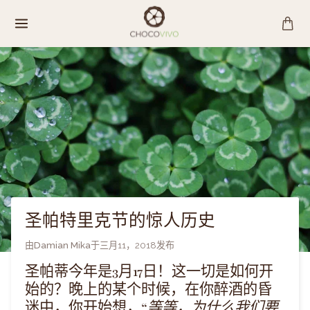
跳
至
内
容
圣帕特里克节的惊人历史
由
Damian Mika
于
三月11，2018
发布
圣帕蒂今年是3月17日！这一切是如何开
始的？
晚上的某个时候，在你醉酒的昏
迷中，你开始想，“
等等，为什么我们要