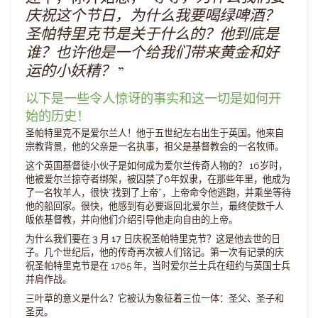
庆祝这个节日，为什么我要喝绿啤酒？
圣帕特里克节是关于什么的？他到底是
谁？也许他是一个给我们带来黄金和好
运的小妖精？
”
以下是一些令人惊讶的事实和这一切是如何开
始的历史！
圣帕特里克不是爱尔兰人！
他于五世纪左右出生于英国。他来自
宗教背景，他的父亲是一名执事，祖父是基督教会的一名牧师。
这个英国基督徒小伙子是如何成为爱尔兰传奇人物的？
16岁时，
他被爱尔兰掠夺者绑架，被囚禁了6年奴隶，在那些年里，他成为
了一名牧羊人，很快“找到了上帝”，上帝命令他逃跑，并乘坐等待
他的船回家。很快，他感到有必要返回北爱尔兰，最终使数千人
皈依基督教，并向他们介绍引导他走向自由的上帝。
为什么我们要在 3 月 17 日庆祝圣帕特里克节？
这是他去世的日
子。几个世纪后，他的传奇再次被人们铭记。第一次有记录的庆
祝圣帕特里克节是在 1765 年，当时爱尔兰士兵在纽约与英国士兵
并肩作战。
三叶草的意义是什么？
它被认为象征着三位一体：圣父、圣子和
圣灵。