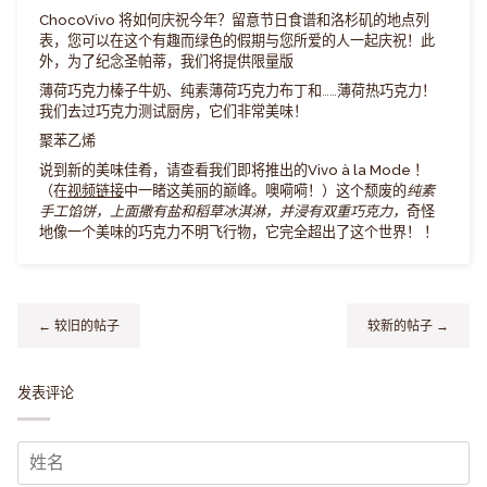
ChocoVivo 将如何庆祝今年？
留意节日食谱和洛杉矶的地点列
表，您可以在这个有趣而绿色的假期与您所爱的人一起庆祝！此
外，为了纪念圣帕蒂，我们将提供限量版
薄荷巧克力榛子牛奶、纯素薄荷巧克力布丁和……薄荷热巧克力！
我们去过巧克力测试厨房，它们非常美味！
聚苯乙烯
说到新的美味佳肴，请查看我们即将推出的
Vivo à la Mode
！
（在
视频链接
中一睹这美丽的巅峰。噢嗬嗬！）这个颓废的
纯素
手工馅饼，上面撒有盐和稻草冰淇淋，并浸有双重巧克力，
奇怪
地像一个美味的巧克力不明飞行物，它完全超出了这个世界！ ！
← 较旧的帖子
较新的帖子 →
发表评论