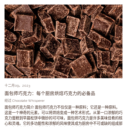
十二月09，2023
面包师巧克力：每个厨房烘焙巧克力的必备品
经过 Chocolate Whisperer
面包师巧克力简介 面包师巧克力不仅仅是一种原料；它还是一种原料。
这是一个神奇的元素，可以将烘焙变成一种艺术形式。从第一口浓郁的巧
克力蛋糕到早晨松饼中微妙的可可味，面包师巧克力是许多美味佳肴的核
心和灵魂。它的多功能性和浓郁的风味使其成为厨房中不可或缺的组成部